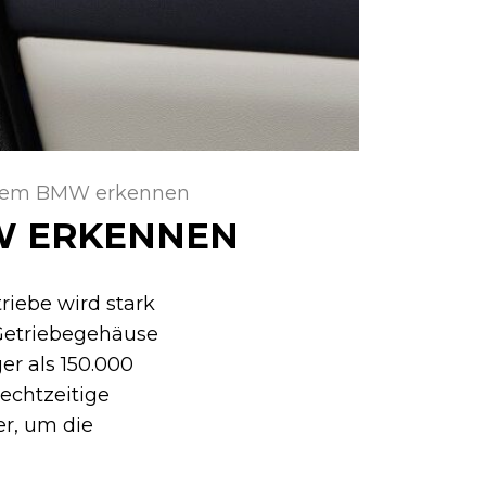
inem BMW erkennen
W ERKENNEN
iebe wird stark
Getriebegehäuse
er als 150.000
echtzeitige
er, um die