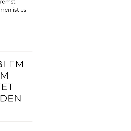
remst.
men ist es
BLEM
EM
TET
RDEN