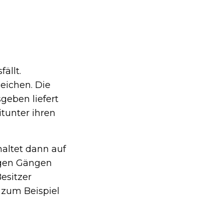
ällt.
eichen. Die
geben liefert
itunter ihren
haltet dann auf
igen Gängen
esitzer
 zum Beispiel