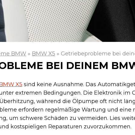
leme BMW
»
BMW X5
»
Getriebeprobleme bei de
OBLEME BEI DEINEM BM
BMW X5
sind keine Ausnahme. Das Automatikgetr
unter extremen Bedingungen. Die Elektronik im 
 Überhitzung, während die Ölpumpe oft nicht läng
robleme erfordern regelmäßige Wartung und eine r
ung, um schwere Schäden zu vermeiden. Lies weit
und kostspieligen Reparaturen zuvorzukommen.