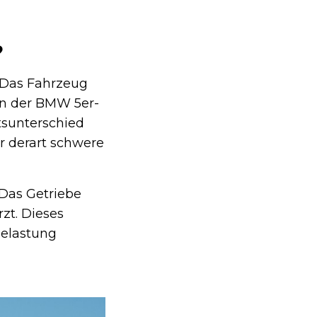
?
. Das Fahrzeug
in der BMW 5er-
tsunterschied
ür derart schwere
 Das Getriebe
zt. Dieses
Belastung