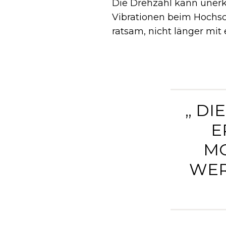
Die Drehzahl kann unerk
Vibrationen beim Hochsc
ratsam, nicht länger mit 
„ D
E
MO
WER