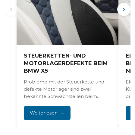
STEUERKETTEN- UND
EL
MOTORLAGERDEFEKTE BEIM
BE
BMW X5
NI
Probleme mit der Steuerkette und
Ele
defekte Motorlager sind zwei
Kühl
bekannte Schwachstellen beim
dur
BMW X5. Das wirkt sich direkt auf die...
Kons
Ant
Weiterlesen
W
Rep
prof