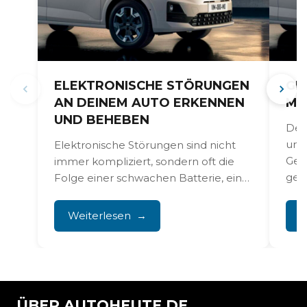
ELEKTRONISCHE STÖRUNGEN
GE
AN DEINEM AUTO ERKENNEN
MC
UND BEHEBEN
Der
und
Elektronische Störungen sind nicht
Gel
immer kompliziert, sondern oft die
gezie
Folge einer schwachen Batterie, einer
schlechten Masseverbindung oder
eines oxidierten Steckers....
Weiterlesen
W
ÜBER AUTOHEUTE.DE