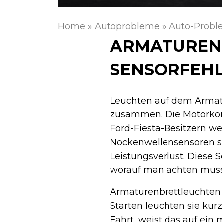
Home
»
Autoprobleme
»
Auto-Probl
ARMATUREN
SENSORFEHL
Leuchten auf dem Armat
zusammen. Die Motorkon
Ford-Fiest­a-Besitzern 
Nockenwellensensoren so
Leistungsverlust. Diese 
worauf man achten muss
Armaturenbrettleuchten 
Starten leuchten sie kurz
Fahrt, weist das auf ein