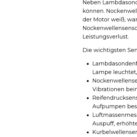
Neben Lambdasonde
können. Nockenwell
der Motor weiß, wan
Nockenwellensensor
Leistungsverlust.
Die wichtigsten Sen
Lambdasondenfe
Lampe leuchtet,
Nockenwellensen
Vibrationen be
Reifendrucksens
Aufpumpen best
Luftmassenmess
Auspuff, erhöht
Kurbelwellensen