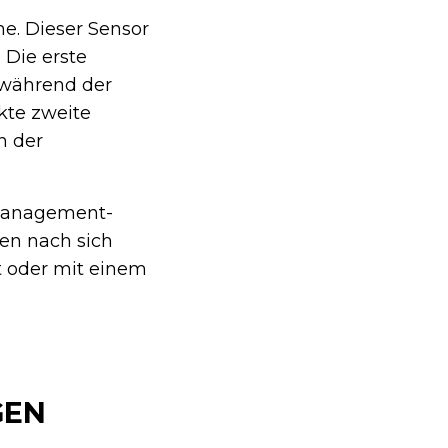
e. Dieser Sensor
 Die erste
 während der
ekte zweite
n der
rmanagement-
en nach sich
t oder mit einem
GEN