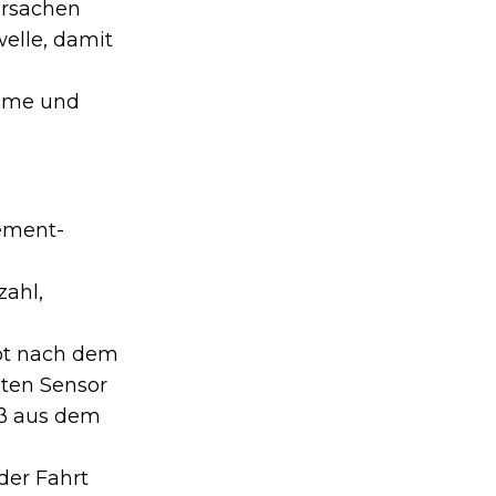
ursachen
elle, damit
leme und
ement-
zahl,
ibt nach dem
ten Sensor
uß aus dem
der Fahrt