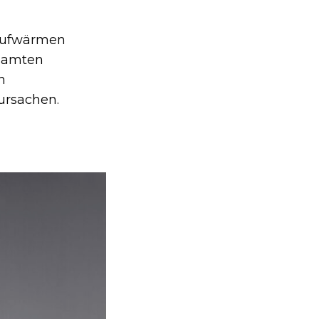
 Aufwärmen
esamten
n
ursachen.