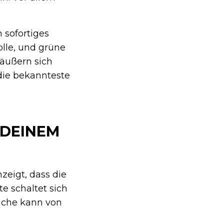
 sofortiges
lle, und grüne
 äußern sich
die bekannteste
 DEINEM
eigt, dass die
e schaltet sich
sache kann von