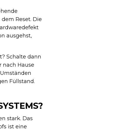
gehende
h dem Reset. Die
Hardwaredefekt
on ausgehst,
ht? Schalte dann
er nach Hause
er Umständen
gen Füllstand.
SYSTEMS?
en stark. Das
s ist eine