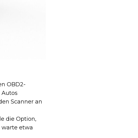
nen OBD2-
s Autos
 den Scanner an
e die Option,
 warte etwa