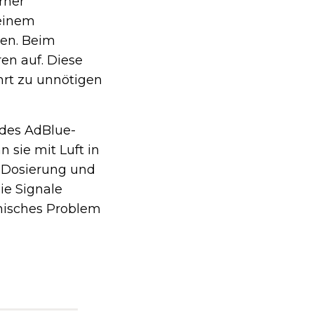
rner
 einem
sen. Beim
en auf. Diese
hrt zu unnötigen
 des AdBlue-
n sie mit Luft in
e Dosierung und
ie Signale
hnisches Problem