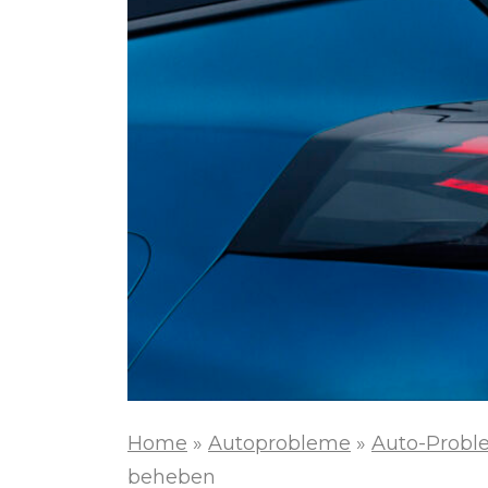
Home
»
Autoprobleme
»
Auto-Probl
beheben