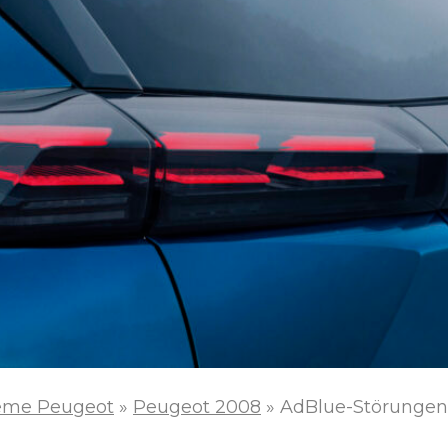
eme Peugeot
»
Peugeot 2008
»
AdBlue-Störungen