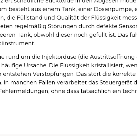
iert schädliche Stickoxide in den Abgasen mode
em besteht aus einem Tank, einer Dosierpumpe,
n, die Füllstand und Qualität der Flüssigkeit mes
eten regelmäßig Störungen durch defekte Sensor
eren Tank, obwohl dieser noch gefüllt ist. Das fü
iinstrument.
ue rund um die Injektordüse (die Austrittsöffnung
häufige Ursache. Die Flüssigkeit kristallisiert, wen
entstehen Verstopfungen. Das stört die korrekt
. In manchen Fällen verarbeitet das Steuergerät d
 Fehlermeldungen, ohne dass tatsächlich ein tec