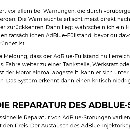
ert vor allem bei Warnungen, die durch vorüber
erden. Die Warnleuchte erlischt meist direkt nac
r zurückkehren. Dann liegt wahrscheinlich ein 
den tatsächlichen AdBlue-Füllstand, bevor du dav
ündet ist.
e Meldung, dass der AdBlue-Füllstand null erreic
us. Fahre weiter zu einer Tankstelle, Werkstatt od
 Ist der Motor einmal abgestellt, kann er sich unt
en. Das System erkennt dann einen kritisch niedri
IE REPARATUR DES ADBLUE-
essionelle Reparatur von AdBlue-Störungen variier
 den Preis. Der Austausch des AdBlue-Injektorkopf