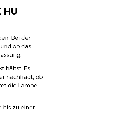
E HU
en. Bei der
t und ob das
lassung.
 hältst. Es
r nachfragt, ob
tet die Lampe
 bis zu einer