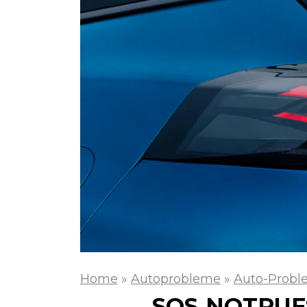
Home
»
Autoprobleme
»
Auto-Probl
SOS‑NOTRUF