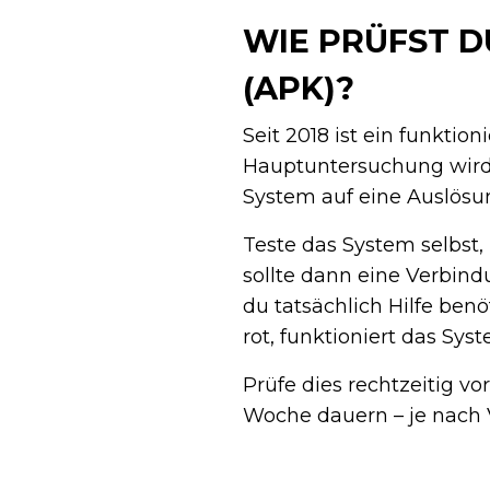
WIE PRÜFST D
(APK)?
Seit 2018 ist ein funkti
Hauptuntersuchung wird k
System auf eine Auslösun
Teste das System selbst,
sollte dann eine Verbin
du tatsächlich Hilfe be
rot, funktioniert das Syst
Prüfe dies rechtzeitig v
Woche dauern – je nach V