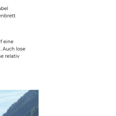
abel
enbrett
f eine
. Auch lose
 relativ