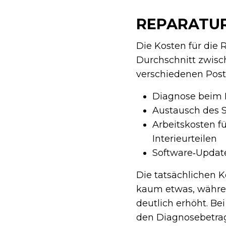
REPARATUR
Die Kosten für die
Durchschnitt zwisch
verschiedenen Pos
Diagnose beim H
Austausch des S
Arbeitskosten f
Interieurteilen
Software‑Updates
Die tatsächlichen K
kaum etwas, währe
deutlich erhöht. Be
den Diagnosebetrag