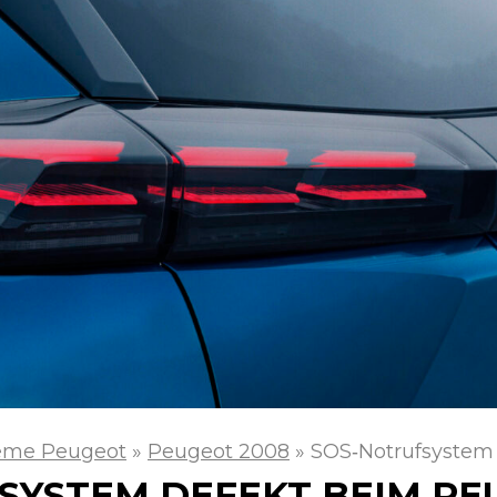
eme Peugeot
»
Peugeot 2008
»
SOS‑Notrufsystem
SYSTEM DEFEKT BEIM PE