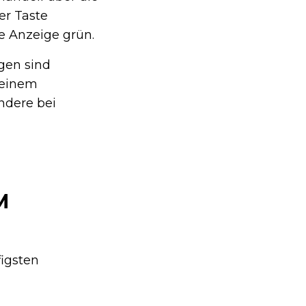
er Taste
e Anzeige grün.
gen sind
 einem
ondere bei
M
figsten