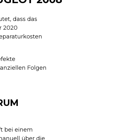
tet, dass das
r 2020
eparaturkosten
efekte
nanziellen Folgen
ARUM
t bei einem
manuell über die