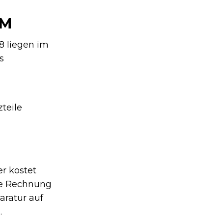
EM
8 liegen im
s
teile
er kostet
ie Rechnung
aratur auf
.