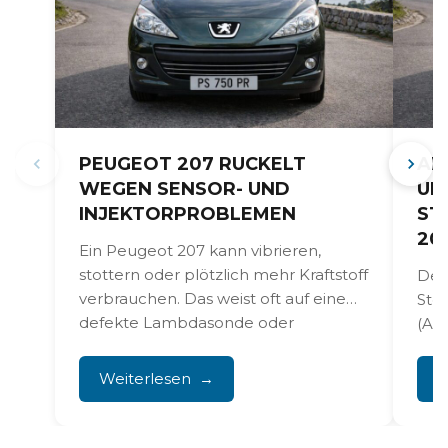
PEUGEOT 207 RUCKELT
ANTI
WEGEN SENSOR- UND
UND
INJEKTORPROBLEMEN
STÖ
207
Ein Peugeot 207 kann vibrieren,
stottern oder plötzlich mehr Kraftstoff
Der P
verbrauchen. Das weist oft auf eine
Störu
defekte Lambdasonde oder
(ABS)
verschmutzte...
Blocki
Weiterlesen
Wei