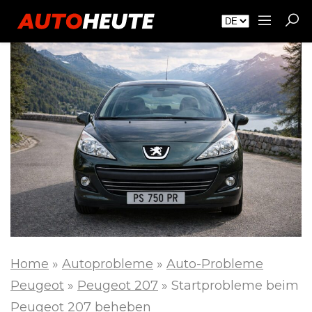
Home
»
Autoprobleme
»
Auto-Probleme
Peugeot
»
Peugeot 207
»
Startprobleme beim
Peugeot 207 beheben