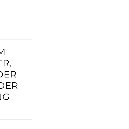
M
R,
DER
DER
NG