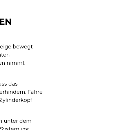
TEN
nzeige bewegt
hten
den nimmt
ass das
erhindern. Fahre
Zylinderkopf
en unter dem
 System vor.