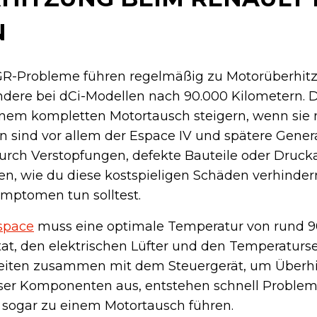
N
AGR-Probleme führen regelmäßig zu Motorüberhit
ndere bei dCi-Modellen nach 90.000 Kilometern. 
inem kompletten Motortausch steigern, wenn sie n
n sind vor allem der Espace IV und spätere Gener
rch Verstopfungen, defekte Bauteile oder Drucka
ren, wie du diese kostspieligen Schäden verhinde
ymptomen tun solltest.
space
muss eine optimale Temperatur von rund 90
t, den elektrischen Lüfter und den Temperaturse
iten zusammen mit dem Steuergerät, um Überh
ieser Komponenten aus, entstehen schnell Proble
 sogar zu einem Motortausch führen.