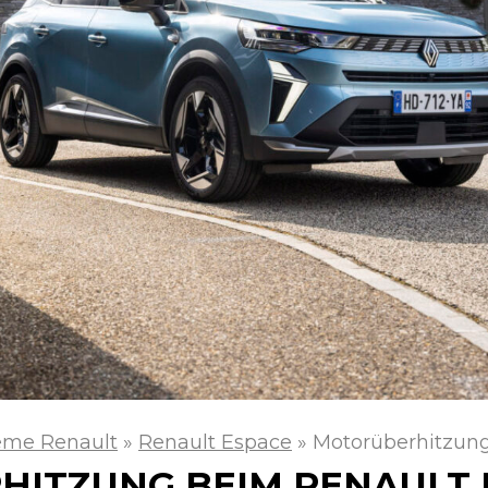
eme Renault
»
Renault Espace
»
Motorüberhitzung
ITZUNG BEIM RENAULT 