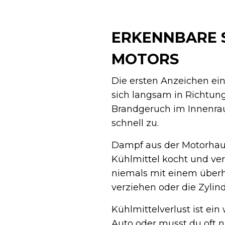
ERKENNBARE 
MOTORS
Die ersten Anzeichen ein
sich langsam in Richtung
Brandgeruch im Innenrau
schnell zu.
Dampf aus der Motorhaub
Kühlmittel kocht und ver
niemals mit einem überh
verziehen oder die Zyli
Kühlmittelverlust ist e
Auto oder musst du oft n