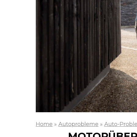
Home
»
Autoprobleme
»
Auto-Probl
MOTORÜBERH