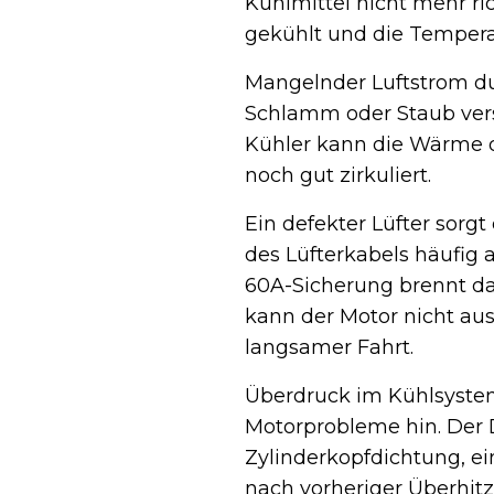
Kühlmittel nicht mehr ri
gekühlt und die Temperat
Mangelnder Luftstrom dur
Schlamm oder Staub vers
Kühler kann die Wärme d
noch gut zirkuliert.
Ein defekter Lüfter sorgt
des Lüfterkabels häufig 
60A-Sicherung brennt dan
kann der Motor nicht au
langsamer Fahrt.
Überdruck im Kühlsystem 
Motorprobleme hin. Der D
Zylinderkopfdichtung, ei
nach vorheriger Überhit