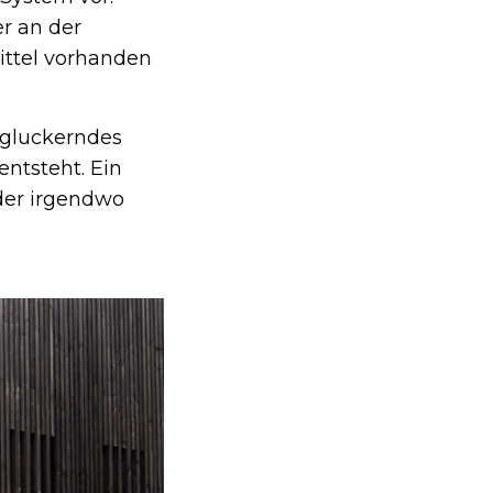
r an der
ittel vorhanden
 gluckerndes
ntsteht. Ein
der irgendwo