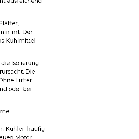
cht ausreichend
lätter,
bnimmt. Der
as Kühlmittel
 die Isolierung
rursacht. Die
 Ohne Lüfter
nd oder bei
erne
n Kühler, häufig
neuen Motor