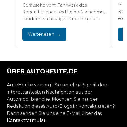
Ihr
Geräusche vom Fahrwerk des
Komf
Renault Espace sind keine Ausnahme,
ele
sondern ein häufiges Problem, auf
Mel
das Besitzer regelmäßig stoßen. Das
charakteristische...
Weiterlesen
W
ÜBER AUTOHEUTE.DE
AutoHeute versorgt Sie regelmäßig mit den
interessantesten Nachrichten aus der
Automobilbranche. Möchten Sie mit der
Redaktion dieses Auto-Blogs in Kontakt treten?
Dann senden Sie uns eine E-Mail über das
Kontaktformular
.