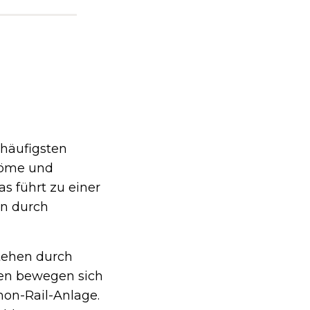
häufigsten
röme und
s führt zu einer
n durch
stehen durch
ven bewegen sich
mon-Rail-Anlage.