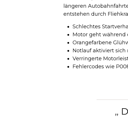
längeren Autobahnfahrte
entstehen durch Fliehkra
Schlechtes Startverha
Motor geht während d
Orangefarbene Glühw
Notlauf aktiviert sic
Verringerte Motorle
Fehlercodes wie P00
„ 