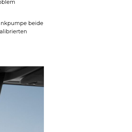
roblem
Tankpumpe beide
librierten