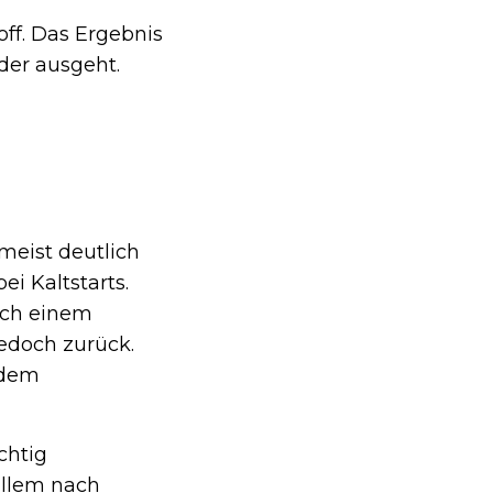
ff. Das Ergebnis
eder ausgeht.
meist deutlich
ei Kaltstarts.
Nach einem
jedoch zurück.
 dem
chtig
allem nach