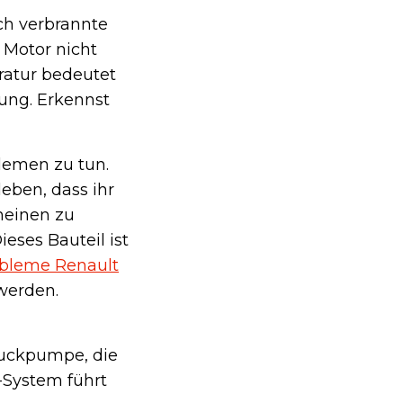
ch verbrannte
 Motor nicht
aratur bedeutet
ung. Erkennst
blemen zu tun.
eben, dass ihr
heinen zu
ieses Bauteil ist
bleme Renault
werden.
ruckpumpe, die
-System führt