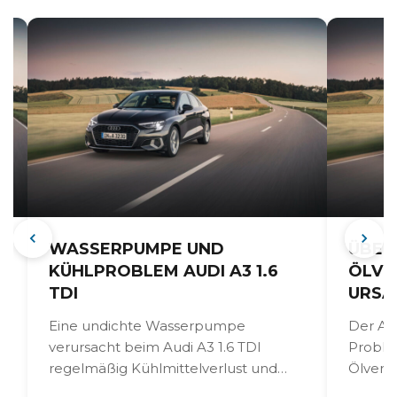
WASSERPUMPE UND
ÜBERM
KÜHLPROBLEM AUDI A3 1.6
LVERB
TDI
RSAC
Eine undichte Wasserpumpe
Der Aud
verursacht beim Audi A3 1.6 TDI
Probl
regelmäßig Kühlmittelverlust und
Ölverbr
Überhitzung, vor allem bei intensiver
defekt