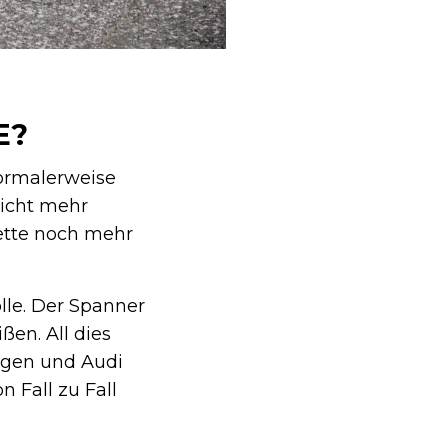
E?
normalerweise
nicht mehr
Kette noch mehr
lle. Der Spanner
en. All dies
wagen und Audi
 Fall zu Fall