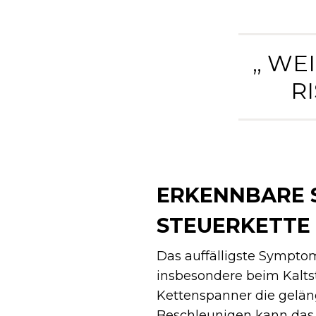
„ WE
I
ERKENNBARE 
STEUERKETTE
Das auffälligste Sympto
insbesondere beim Kaltst
Kettenspanner die geläng
Beschleunigen kann das