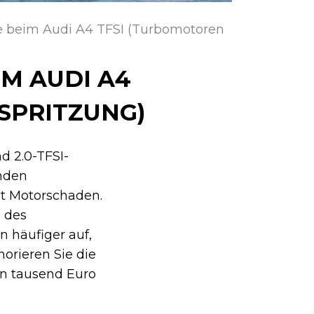
e beim Audi A4 TFSI (Turbomotoren
M AUDI A4
SPRITZUNG)
nd 2.0-TFSI-
lnden
ht Motorschaden.
e des
n häufiger auf,
orieren Sie die
en tausend Euro