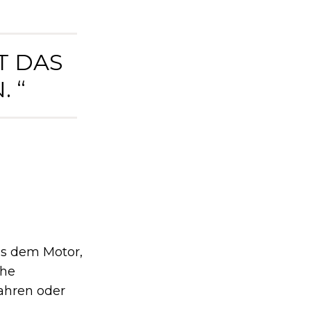
DAS R
 “
us dem Motor,
che
fahren oder