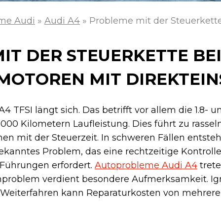
me Audi
»
Audi A4
»
Probleme mit der Steuerkett
IT DER STEUERKETTE BEI
OMOTOREN MIT DIREKTEIN
 TFSI längt sich. Das betrifft vor allem die 1.8- u
000 Kilometern Laufleistung. Dies führt zu rasse
n mit der Steuerzeit. In schweren Fällen entste
ekanntes Problem, das eine rechtzeitige Kontroll
Führungen erfordert.
Autoprobleme Audi A4
trete
nproblem verdient besondere Aufmerksamkeit. Ign
 Weiterfahren kann Reparaturkosten von mehrer