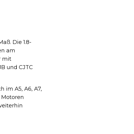
aß. Die 1.8-
ben am
r mit
JB und CJTC
h im A5, A6, A7,
e Motoren
weiterhin