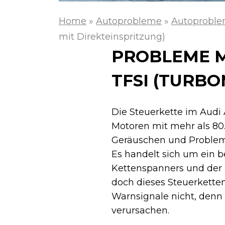
Home
»
Autoprobleme
»
Autoproble
mit Direkteinspritzung)
PROBLEME M
TFSI (TURB
Die Steuerkette im Audi A4
Motoren mit mehr als 80.
Geräuschen und Probleme
Es handelt sich um ein b
Kettenspanners und der 
doch dieses Steuerkette
Warnsignale nicht, denn
verursachen.