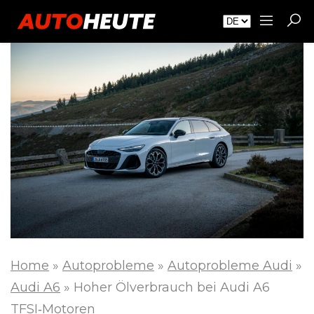
Home
»
Autoprobleme
»
Autoprobleme Audi
»
Audi A6
»
Hoher Ölverbrauch bei Audi A6
TFSI‑Motoren