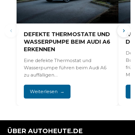
DEFEKTE THERMOSTATE UND
AU
WASSERPUMPE BEIM AUDI A6
DI
ERKENNEN
Der
Bus
Eine defekte Thermostat und
früh
Wasserpumpe führen beim Audi A6
Moto
zu auffälligen
Temperaturschwankungen,
Überhitzung und austretender
Weiterlesen
W
Kühlflüssigkeit. Diese Kühlprobleme
verursachen nicht...
ÜBER AUTOHEUTE.DE