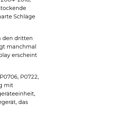
 stockende
harte Schläge
 den dritten
ngt manchmal
play erscheint
 P0706, P0722,
g mit
eräteeinheit,
gerät, das