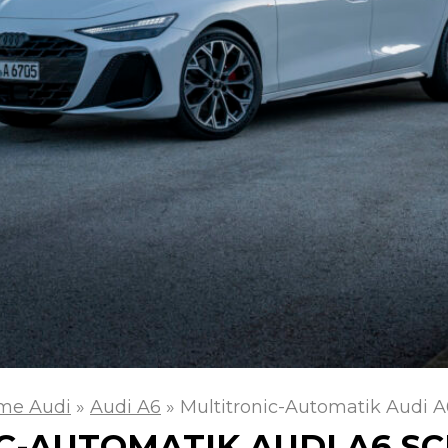
me Audi
»
Audi A6
»
Multitronic-Automatik Audi A
C-AUTOMATIK AUDI A6 S