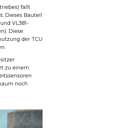
iebes) fällt
t. Dieses Bauteil
 und VL381-
n). Diese
hmutzung der TCU
n.
sitzer
rt zu einem
eitssensoren
 kaum noch