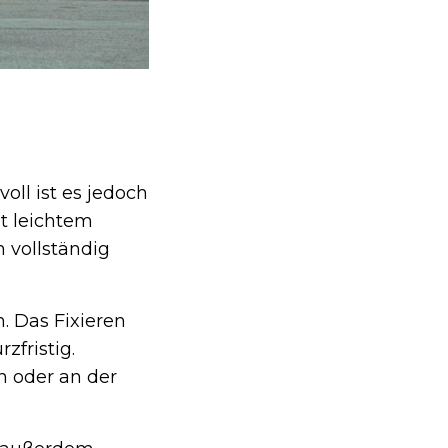
oll ist es jedoch
t leichtem
 vollständig
. Das Fixieren
zfristig.
n oder an der