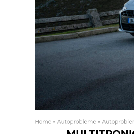
Home
»
Autoprobleme
»
Autoproble
MULTITRONI