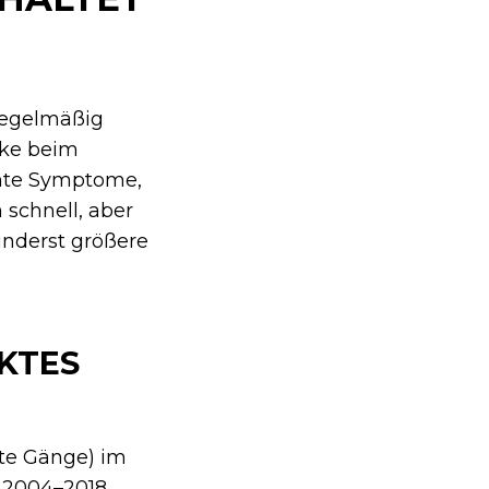
 regelmäßig
cke beim
nnte Symptome,
 schnell, aber
inderst größere
KTES
ste Gänge) im
 2004–2018,