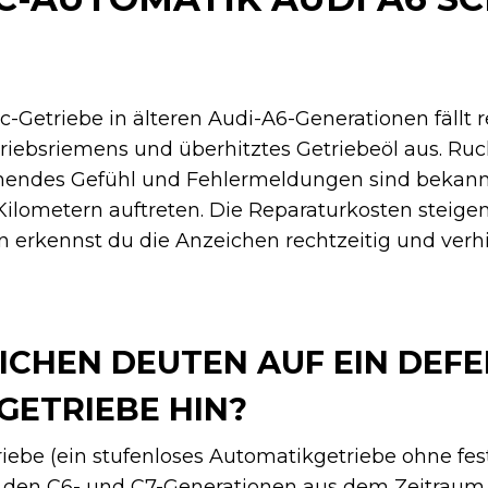
ic-Getriebe in älteren Audi-A6-Generationen fällt
triebsriemens und überhitztes Getriebeöl aus. Ru
schendes Gefühl und Fehlermeldungen sind beka
Kilometern auftreten. Die Reparaturkosten steigen
n erkennst du die Anzeichen rechtzeitig und verh
CHEN DEUTEN AUF EIN DEFE
GETRIEBE HIN?
iebe (ein stufenloses Automatikgetriebe ohne fe
n den C6- und C7-Generationen aus dem Zeitraum