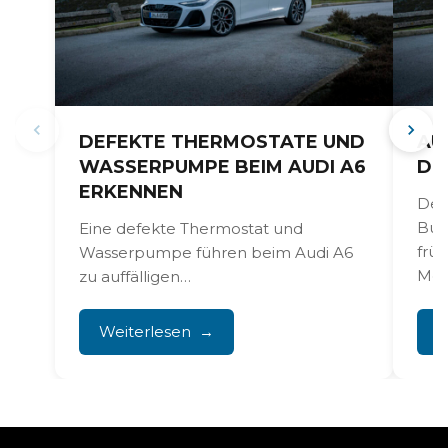
DEFEKTE THERMOSTATE UND
AU
WASSERPUMPE BEIM AUDI A6
DI
ERKENNEN
Der
Bus
Eine defekte Thermostat und
früh
Wasserpumpe führen beim Audi A6
Moto
zu auffälligen
Temperaturschwankungen,
Überhitzung und austretender
Weiterlesen
W
Kühlflüssigkeit. Diese Kühlprobleme
verursachen nicht...