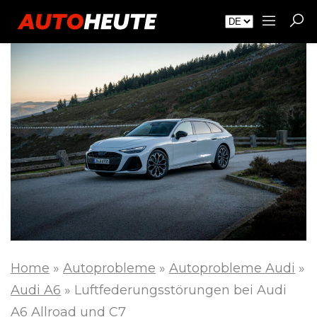
Home
»
Autoprobleme
»
Autoprobleme Audi
»
Audi A6
»
Luftfederungsstörungen bei Audi
A6 Allroad und C7