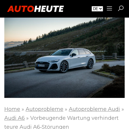
Home
»
Autoprobleme
»
Autoprobleme Audi
»
Audi A6
»
Vorbeugende Wartung verhindert
teure Audi A6‑Störungen