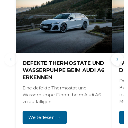
DEFEKTE THERMOSTATE UND
AU
WASSERPUMPE BEIM AUDI A6
DI
ERKENNEN
Der
Bus
Eine defekte Thermostat und
früh
Wasserpumpe führen beim Audi A6
Moto
zu auffälligen
Temperaturschwankungen,
Überhitzung und austretender
Weiterlesen
W
Kühlflüssigkeit. Diese Kühlprobleme