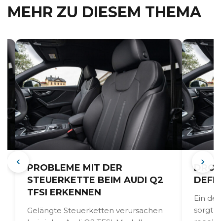
MEHR ZU DIESEM THEMA
PROBLEME MIT DER
DROS
M
STEUERKETTE BEIM AUDI Q2
DEFEK
TFSI ERKENNEN
Ein de
sorgt b
Gelängte Steuerketten verursachen