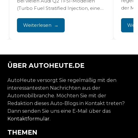
regelm
bei vielen Audi Q2 TFSI-Modellen
der Mot
e
(Turbo Fuel Stratified Injection, eine
moderne Benzinmotortechnologie
.
mit direkter Einspritzung) beim
Weiterlesen
Weit
Starten...
ÜBER AUTOHEUTE.DE
AutoHeute versorgt Sie regelmäßig mit den
interessantesten Nachrichten aus der
Automobilbranche. Möchten Sie mit der
Redaktion dieses Auto-Blogs in Kontakt treten?
Dann senden Sie uns eine E-Mail über das
Kontaktformular
.
THEMEN