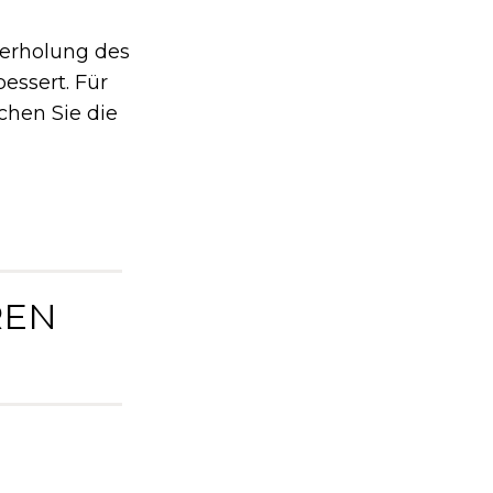
berholung des
bessert. Für
chen Sie die
REN