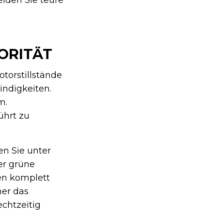
ORITÄT
torstillstände
indigkeiten.
m.
ührt zu
en Sie unter
er grüne
en komplett
mer das
chtzeitig