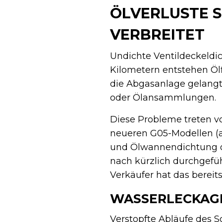
ÖLVERLUSTE S
VERBREITET
Undichte Ventildeckeldi
Kilometern entstehen Ölf
die Abgasanlage gelangt. 
oder Ölansammlungen.
Diese Probleme treten vo
neueren G05-Modellen (a
und Ölwannendichtung of
nach kürzlich durchgefüh
Verkäufer hat das berei
WASSERLECKAGE
Verstopfte Abläufe des 