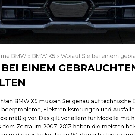
leme BMW
»
BMW X5
»
Worauf Sie bei einem gebr
 BEI EINEM GEBRAUCHTE
LTEN
hten BMW X5 müssen Sie genau auf technische De
oladerprobleme, Elektronikstörungen und Ausfälle
lmäßig vor. Das gilt vor allem für Modelle mit 
us dem Zeitraum 2007–2013 haben die meisten be
tion und einer lückenlosen Wartungshistorie verm