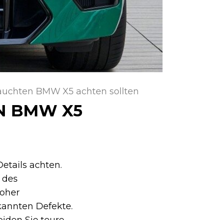
auchten BMW X5 achten sollten
N BMW X5
tails achten.
 des
hoher
kannten Defekte.
eiden Sie teure