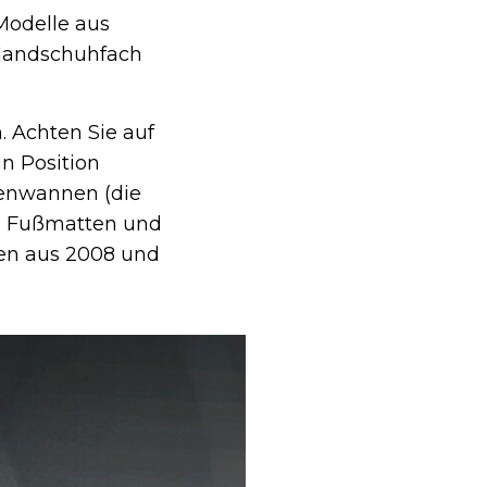
Modelle aus
s Handschuhfach
. Achten Sie auf
in Position
denwannen (die
em Fußmatten und
len aus 2008 und