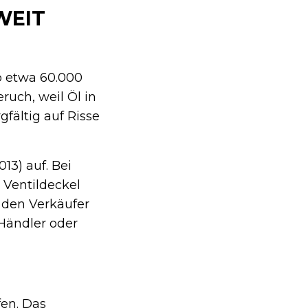
WEIT
b etwa 60.000
uch, weil Öl in
gfältig auf Risse
13) auf. Bei
 Ventildeckel
 den Verkäufer
 Händler oder
fen. Das