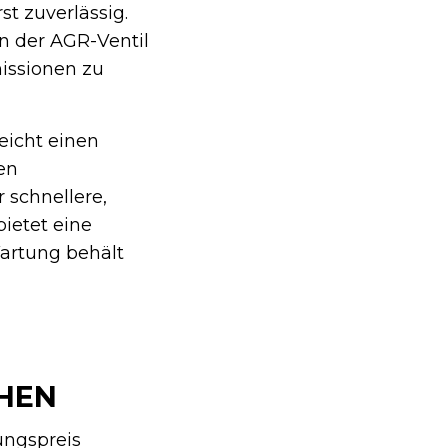
t zuverlässig.
n der AGR-Ventil
issionen zu
eicht einen
en
 schnellere,
ietet eine
Wartung behält
CHEN
ungspreis