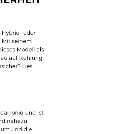
n-Hybrid- oder
. Mit seinem
ieses Modell als
au auf Kühlung,
sicher? Lies
ai Ioniq und ist
und nahezu
raum und die