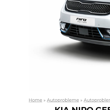
Home
»
Autoprobleme
»
Autoproble
KIA NIRO G