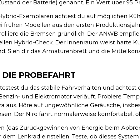
ustand der Batterie) genannt. Ein Wert über 95 Pr
Hybrid-Exemplaren achtest du auf möglichen Kühl
 frühen Modellen aus den ersten Produktionsjahr
rolliere die Bremsen gründlich. Der ANWB empfie
llen Hybrid-Check. Der Innenraum weist harte Kuns
sind. Sieh dir das Armaturenbrett und die Mittelkon
 DIE PROBEFAHRT
estest du das stabile Fahrverhalten und achtest d
enzin- und Elektromotor verläuft. Probiere Tem
a aus. Höre auf ungewöhnliche Geräusche, insb
en. Der Niro fährt normalerweise komfortabel, o
n (das Zurückgewinnen von Energie beim Abbrem
r dem Lenkrad einstellen. Teste, ob dieses Syste