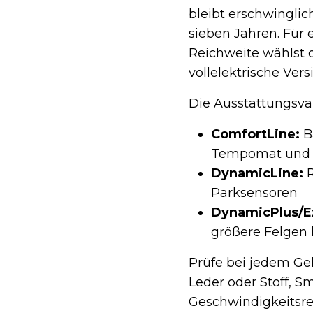
bleibt erschwinglic
sieben Jahren. Für
Reichweite wählst d
vollelektrische Vers
Die Ausstattungsvar
ComfortLine:
Ba
Tempomat und 
DynamicLine:
R
Parksensoren
DynamicPlus/E
größere Felgen 
Prüfe bei jedem G
Leder oder Stoff, S
Geschwindigkeitsre