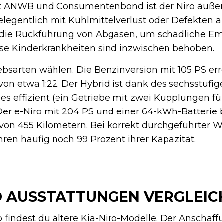
aut ANWB und Consumentenbond ist der Niro äußers
legentlich mit Kühlmittelverlust oder Defekten a
ür die Rückführung von Abgasen, um schädliche Em
se Kinderkrankheiten sind inzwischen behoben.
ebsarten wählen. Die Benzinversion mit 105 PS err
on etwa 1:22. Der Hybrid ist dank des sechsstufig
 effizient (ein Getriebe mit zwei Kupplungen für
Der e-Niro mit 204 PS und einer 64-kWh-Batterie b
von 455 Kilometern. Bei korrekt durchgeführter 
hren häufig noch 99 Prozent ihrer Kapazität.
D AUSSTATTUNGEN VERGLEI
 findest du ältere Kia-Niro-Modelle. Der Anschaff