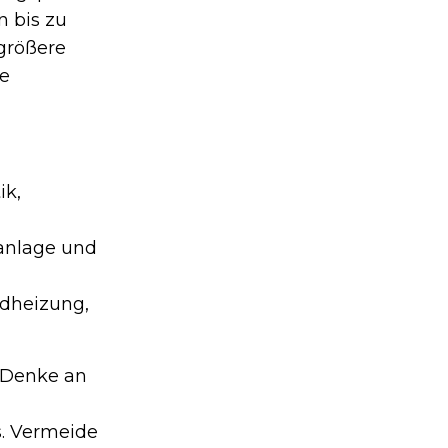
n bis zu
größere
ie
ik,
anlage und
adheizung,
 Denke an
s. Vermeide