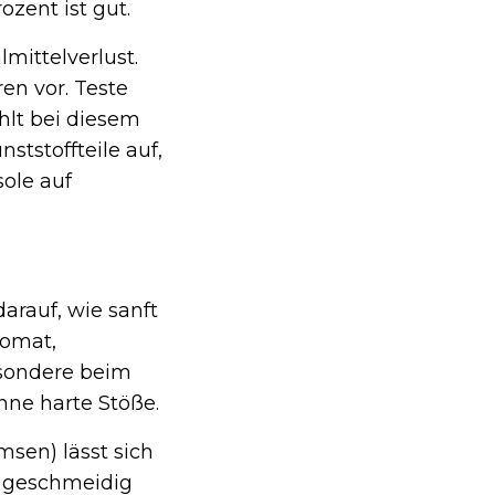
ozent ist gut.
mittelverlust.
en vor. Teste
hlt bei diesem
tstoffteile auf,
sole auf
arauf, wie sanft
pomat,
esondere beim
hne harte Stöße.
sen) lässt sich
m geschmeidig