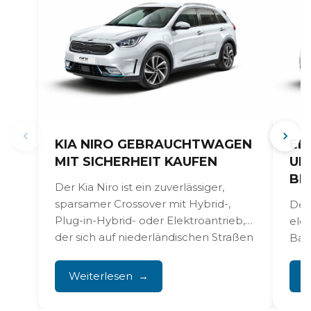
KIA NIRO GEBRAUCHTWAGEN
EL
MIT SICHERHEIT KAUFEN
UN
BE
Der Kia Niro ist ein zuverlässiger,
sparsamer Crossover mit Hybrid-,
Der
Plug-in-Hybrid- oder Elektroantrieb,
ele
der sich auf niederländischen Straßen
Bat
bestens bewährt...
von
bis h
Weiterlesen
W