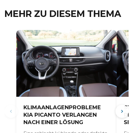
MEHR ZU DIESEM THEMA
STARTPROBLEME BEI DER KIA
KABE
PICANTO BEHEBST DU OFT
BATT
SELBST
BEI K
VERU