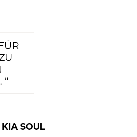
 FÜR
 ZU
N
 “
 KIA SOUL