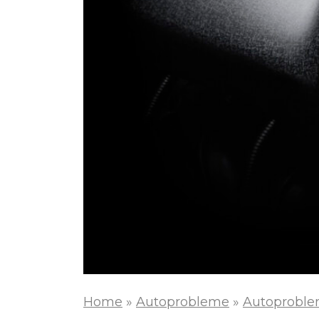
Home
»
Autoprobleme
»
Autoproble