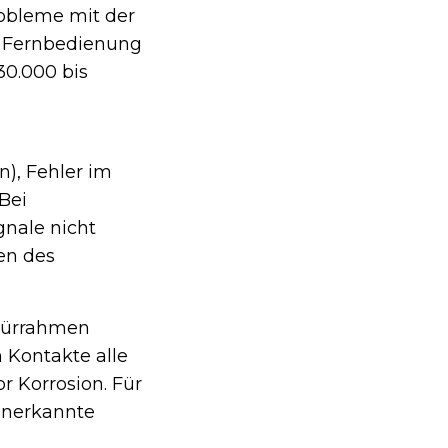
robleme mit der
ie Fernbedienung
30.000 bis
n), Fehler im
Bei
gnale nicht
en des
 Türrahmen
 Kontakte alle
r Korrosion. Für
 anerkannte