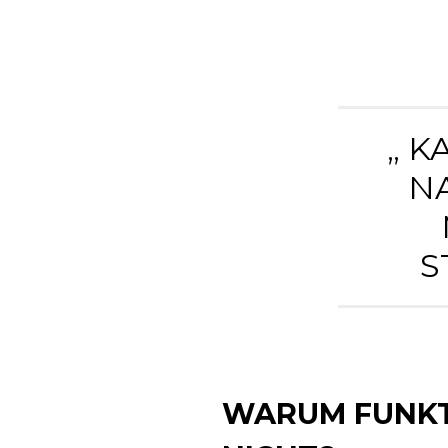
„ K
NA
S
WARUM FUNKTI