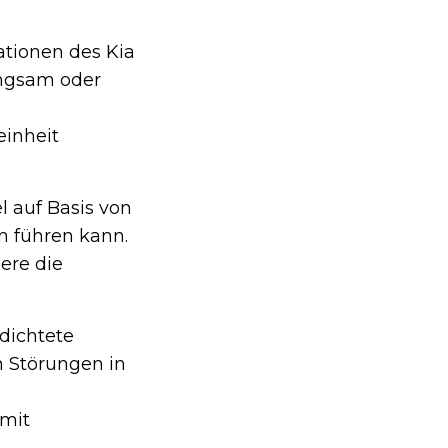
ationen des Kia
langsam oder
einheit
l auf Basis von
en führen kann.
ere die
edichtete
n Störungen in
 mit