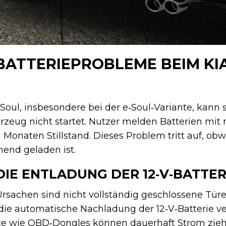
BATTERIEPROBLEME BEIM KI
 Soul, insbesondere bei der e‑Soul‑Variante, kann
rzeug nicht startet. Nutzer melden Batterien mit n
onaten Stillstand. Dieses Problem tritt auf, obw
hend geladen ist.
IE ENTLADUNG DER 12‑V‑BATTER
Ursachen sind nicht vollständig geschlossene Tü
ie automatische Nachladung der 12‑V‑Batterie ver
te wie OBD‑Dongles können dauerhaft Strom zie