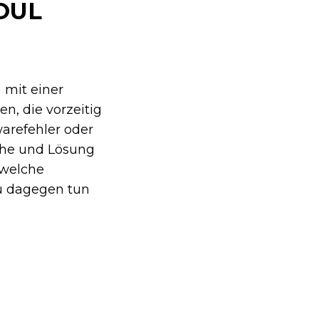
OUL
 mit einer
n, die vorzeitig
arefehler oder
che und Lösung
, welche
u dagegen tun