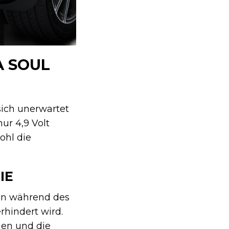
A SOUL
 sich unerwartet
ur 4,9 Volt
ohl die
IE
ren während des
hindert wird.
hen und die