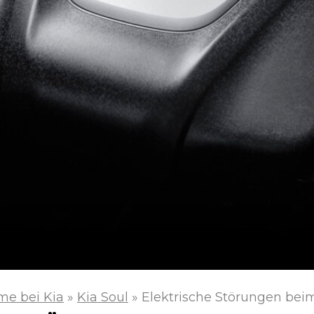
me bei Kia
»
Kia Soul
»
Elektrische Störungen bei