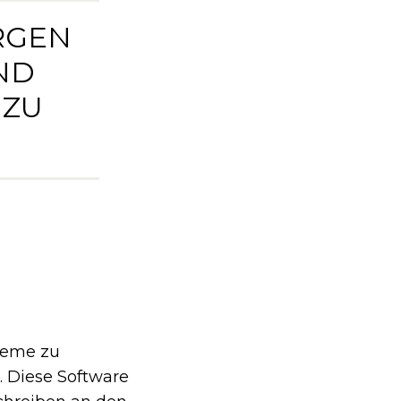
RGEN
ND
 ZU
bleme zu
. Diese Software