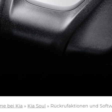
me bei Kia
»
Kia Soul
»
Rückrufaktionen und Softw