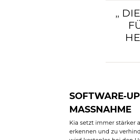
„ D
F
HE
SOFTWARE-UP
MASSNAHME
Kia setzt immer stärker 
erkennen und zu verhinde