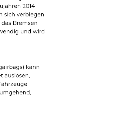
aujahren 2014
n sich verbiegen
h das Bremsen
twendig und wird
gairbags) kann
t auslösen,
e Fahrzeuge
h umgehend,