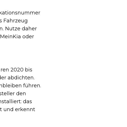
fikationsnummer
des Fahrzeug
en. Nutze daher
 MeinKia oder
hren 2020 bis
der abdichten.
bleiben führen.
teller den
talliert: das
t und erkennt