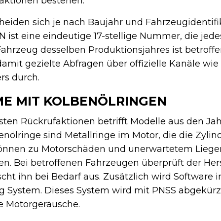
aktionen bestehen.
heiden sich je nach Baujahr und Fahrzeugidenti
FIN ist eine eindeutige 17-stellige Nummer, die je
s Fahrzeug desselben Produktionsjahres ist betroff
amit gezielte Abfragen über offizielle Kanäle wie
rs durch.
E MIT KOLBENÖLRINGEN
ten Rückrufaktionen betrifft Modelle aus den Ja
enölringe sind Metallringe im Motor, die die Zylin
können zu Motorschäden und unerwartetem Liegen
n. Bei betroffenen Fahrzeugen überprüft der Hers
ht ihn bei Bedarf aus. Zusätzlich wird Software ins
ng System. Dieses System wird mit PNSS abgekürz
e Motorgeräusche.