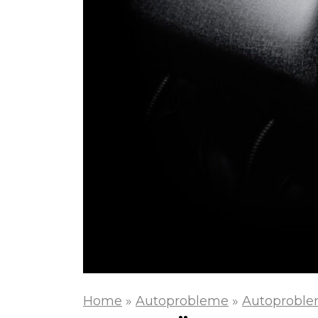
Home
»
Autoprobleme
»
Autoproble