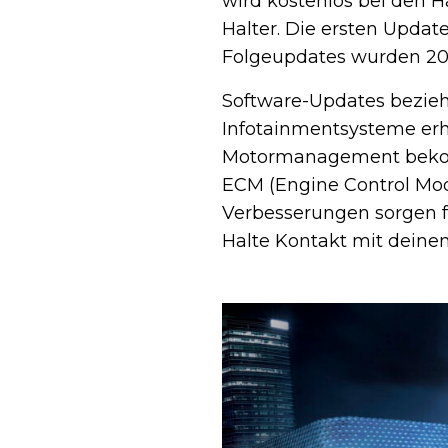
wird kostenlos bei den H
Halter. Die ersten Update
Folgeupdates wurden 202
Software-Updates bezieh
Infotainmentsysteme erh
Motormanagement bekomm
ECM (Engine Control Mod
Verbesserungen sorgen fü
Halte Kontakt mit deine