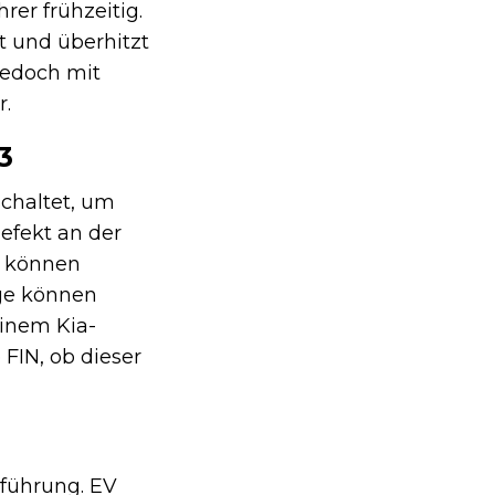
er frühzeitig.
t und überhitzt
jedoch mit
r.
3
schaltet, um
efekt an der
n können
lge können
einem Kia-
 FIN, ob dieser
sführung. EV