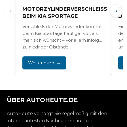
MOTORZYLINDERVERSCHLEISS B
DE
EIM KIA SPORTAGE
DE
Verschleiß der Motorzylinder kommt
Ein 
beim Kia Sportage häufiger vor, als
dein
man sich wünscht – vor allem infolge
erh
zu niedriger Ölstände...
unr
auf
Weiterlesen
W
ÜBER AUTOHEUTE.DE
AutoHeute versorgt Sie regelmäßig mit den
interessantesten Nachrichten aus der