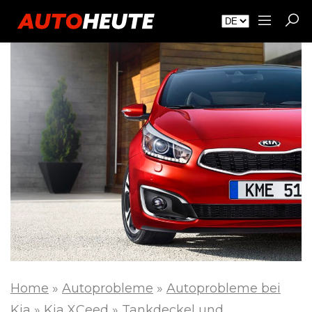
Home
»
Autoprobleme
»
Autoprobleme bei
Kia
»
Kia XCeed
»
Tankdeckel und