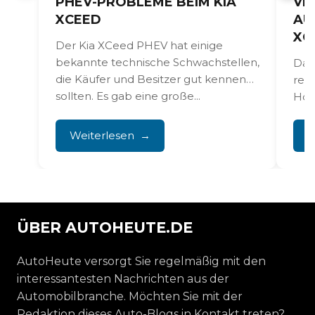
PHEV-PROBLEME BEIM KIA
VE
XCEED
AU
XC
Der Kia XCeed PHEV hat einige
bekannte technische Schwachstellen,
Das
die Käufer und Besitzer gut kennen
reg
sollten. Es gab eine große...
Hoc
Übe
Anfa
Weiterlesen
W
ÜBER AUTOHEUTE.DE
AutoHeute versorgt Sie regelmäßig mit den
interessantesten Nachrichten aus der
Automobilbranche. Möchten Sie mit der
Redaktion dieses Auto-Blogs in Kontakt treten?