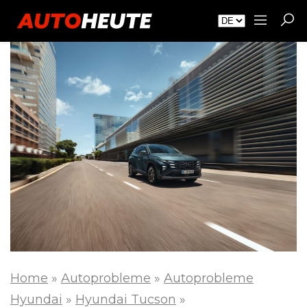
Home
»
Autoprobleme
»
Autoprobleme
Hyundai
»
Hyundai Tucson
»