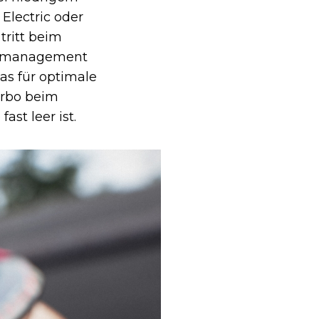
Electric oder
ritt beim
riemanagement
as für optimale
urbo beim
st leer ist.