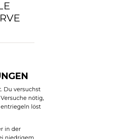
LE
ERVE
UNGEN
t. Du versuchst
 Versuche nötig,
entriegeln löst
 in der
ei niedrigem