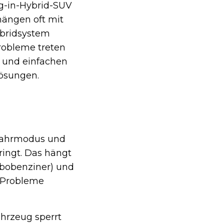
g-in-Hybrid-SUV
hängen oft mit
ybridsystem
robleme treten
ik und einfachen
ösungen.
 Fahrmodus und
ringt. Das hängt
rbobenziner) und
. Probleme
hrzeug sperrt