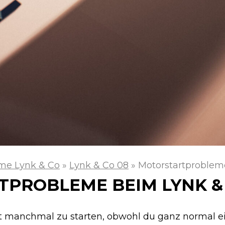
me Lynk & Co
»
Lynk & Co 08
»
Motorstartproblem
PROBLEME BEIM LYNK & 
t manchmal zu starten, obwohl du ganz normal ei