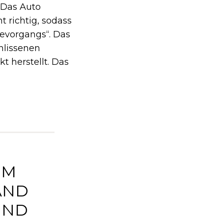
 Das Auto
t richtig, sodass
devorgangs“. Das
hlissenen
 herstellt. Das
EM
AND
UND