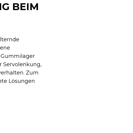
G BEIM
lternde
sene
er Gummilager
r Servolenkung,
verhalten. Zum
rete Lösungen