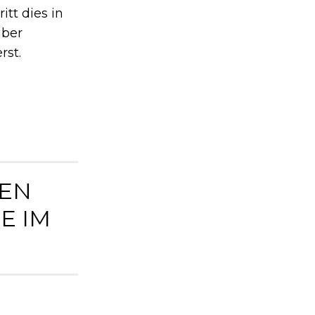
tt dies in
über
rst.
TEN
E IM