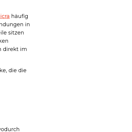
icra
häufig
bindungen in
le sitzen
nken
 direkt im
e, die die
wodurch