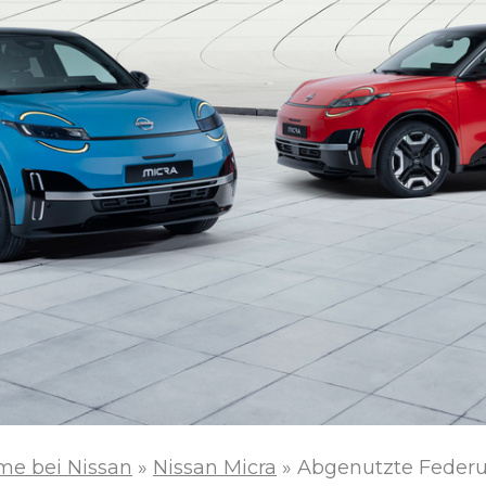
me bei Nissan
»
Nissan Micra
»
Abgenutzte Federu