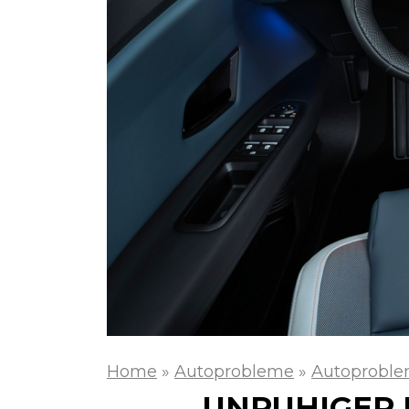
Home
»
Autoprobleme
»
Autoproble
UNRUHIGER 