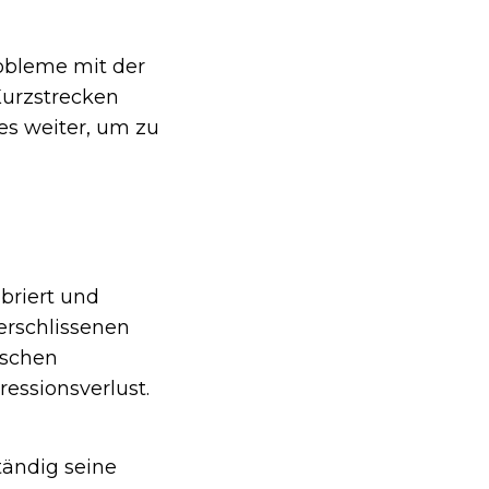
robleme mit der
Kurzstrecken
es weiter, um zu
briert und
verschlissenen
ischen
essionsverlust.
tändig seine