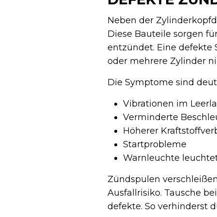
Neben der Zylinderkopf
Diese Bauteile sorgen fü
entzündet. Eine defekte 
oder mehrere Zylinder nic
Die Symptome sind deutl
Vibrationen im Leerla
Verminderte Beschl
Höherer Kraftstoffve
Startprobleme
Warnleuchte leuchte
Zündspulen verschleißen 
Ausfallrisiko. Tausche be
defekte. So verhinderst d