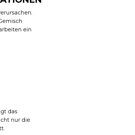
erursachen.
-Gemisch
arbeiten ein
igt das
icht nur die
t.