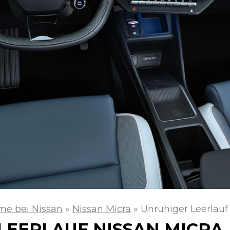
me bei Nissan
»
Nissan Micra
»
Unruhiger Leerlauf
LEERLAUF NISSAN MICRA