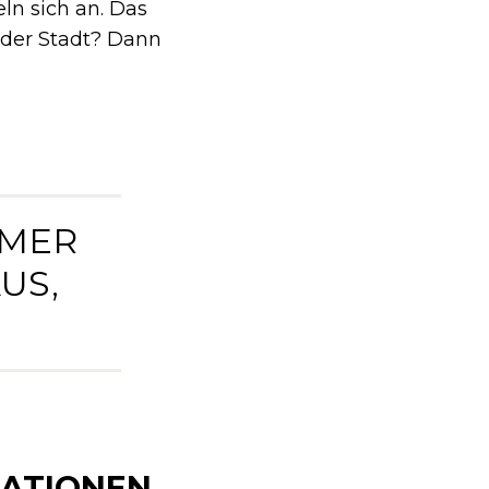
n sich an. Das
n der Stadt? Dann
MMER
US,
RATIONEN