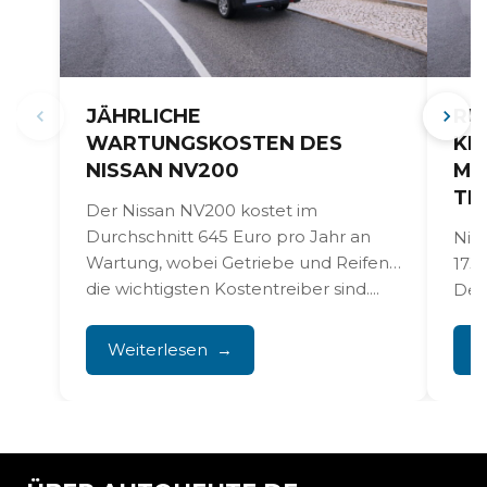
JÄHRLICHE
RÜ
WARTUNGSKOSTEN DES
KR
NISSAN NV200
ME
TR
Der Nissan NV200 kostet im
Durchschnitt 645 Euro pro Jahr an
Niss
Wartung, wobei Getriebe und Reifen
173
die wichtigsten Kostentreiber sind....
Def
Tem
zu 
Weiterlesen
W
Moto