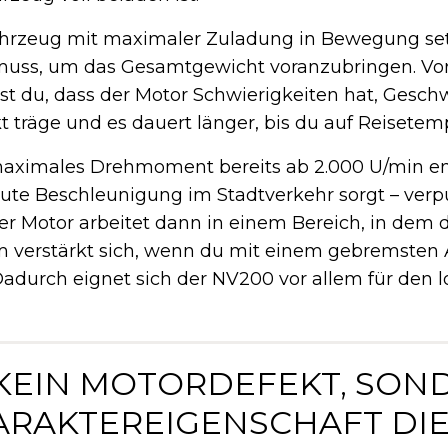
hrzeug mit maximaler Zuladung in Bewegung set
 muss, um das Gesamtgewicht voranzubringen. Vor 
t du, dass der Motor Schwierigkeiten hat, Gesch
 träge und es dauert länger, bis du auf Reisetemp
aximales Drehmoment bereits ab 2.000 U/min en
ute Beschleunigung im Stadtverkehr sorgt – verpuf
 Motor arbeitet dann in einem Bereich, in dem d
m verstärkt sich, wenn du mit einem gebremsten A
 Dadurch eignet sich der NV200 vor allem für den 
T KEIN MOTORDEFEKT, SON
ARAKTEREIGENSCHAFT DIE