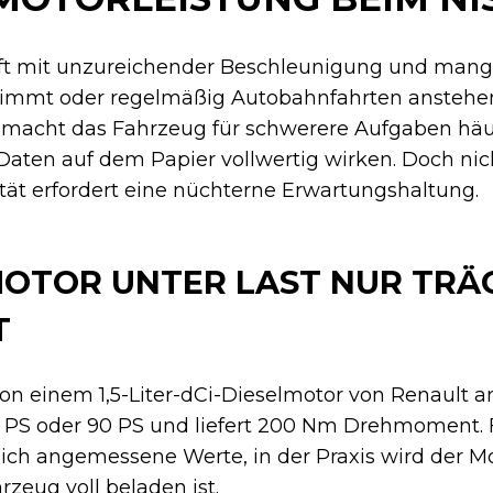
t mit unzureichender Beschleunigung und mange
nimmt oder regelmäßig Autobahnfahrten anstehen
macht das Fahrzeug für schwerere Aufgaben häu
aten auf dem Papier vollwertig wirken. Doch nicht 
lität erfordert eine nüchterne Erwartungshaltung.
OTOR UNTER LAST NUR TRÄ
T
on einem 1,5-Liter-dCi-Dieselmotor von Renault a
 86 PS oder 90 PS und liefert 200 Nm Drehmoment
sich angemessene Werte, in der Praxis wird der Mo
rzeug voll beladen ist.