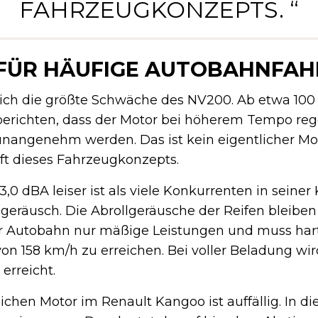
FAHRZEUGKONZEPTS. “
FÜR HÄUFIGE AUTOBAHNFAH
sich die größte Schwäche des NV200. Ab etwa 100
r berichten, dass der Motor bei höherem Tempo rege
nangenehm werden. Das ist kein eigentlicher Mo
ft dieses Fahrzeugkonzepts.
 dBA leiser ist als viele Konkurrenten in seiner K
eräusch. Die Abrollgeräusche der Reifen bleiben 
der Autobahn nur mäßige Leistungen und muss hart
n 158 km/h zu erreichen. Bei voller Beladung wi
 erreicht.
chen Motor im Renault Kangoo ist auffällig. In di