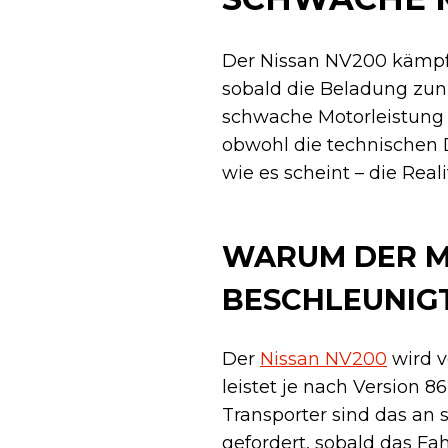
Der Nissan NV200 kämpf
sobald die Beladung zu
schwache Motorleistung 
obwohl die technischen D
wie es scheint – die Rea
WARUM DER M
BESCHLEUNIG
Der
Nissan NV200
wird v
leistet je nach Version
Transporter sind das an 
gefordert, sobald das Fah