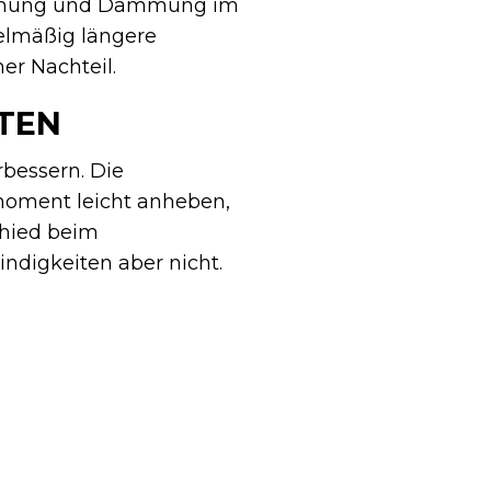
stimmung und Dämmung im
gelmäßig längere
er Nachteil.
TEN
rbessern. Die
moment leicht anheben,
chied beim
ndigkeiten aber nicht.