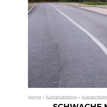
Home
»
Autoprobleme
»
Autoproble
SCHWACHE M