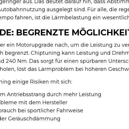
 geringer aus. Das deutet darauf hin, dass Ab
utobahnnutzung ausgelegt sind. Für alle, die re
po fahren, ist die Lärmbelastung ein wesentlich
E: BEGRENZTE MÖGLICHKEI
er ein Motorupgrade nach, um die Leistung zu ve
ch begrenzt. Chiptuning kann Leistung und Dreh
und 240 Nm. Das sorgt für einen spürbaren Unters
olen, löst das Lärmproblem bei höheren Geschwi
ng einige Risiken mit sich:
am Antriebsstrang durch mehr Leistung
obleme mit dem Hersteller
brauch bei sportlicher Fahrweise
 der Geräuschdämmung