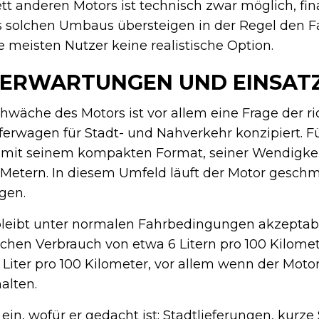
t anderen Motors ist technisch zwar möglich, fina
es solchen Umbaus übersteigen in der Regel den F
e meisten Nutzer keine realistische Option.
E ERWARTUNGEN UND EINSAT
che des Motors ist vor allem eine Frage der ri
ferwagen für Stadt- und Nahverkehr konzipiert. F
 mit seinem kompakten Format, seiner Wendigke
 Metern. In diesem Umfeld läuft der Motor gesc
igen.
bleibt unter normalen Fahrbedingungen akzeptabe
chen Verbrauch von etwa 6 Litern pro 100 Kilome
4 Liter pro 100 Kilometer, vor allem wenn der Mot
alten.
in, wofür er gedacht ist: Stadtlieferungen, kurze