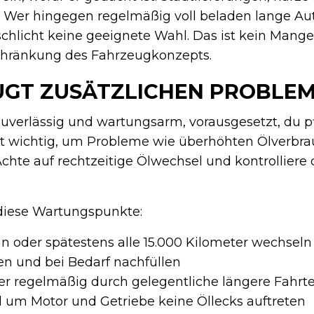
 Wer hingegen regelmäßig voll beladen lange Aut
schlicht keine geeignete Wahl. Das ist kein Mange
chränkung des Fahrzeugkonzepts.
GT ZUSÄTZLICHEN PROBLEM
zuverlässig und wartungsarm, vorausgesetzt, du pfl
t wichtig, um Probleme wie überhöhten Ölverbr
chte auf rechtzeitige Ölwechsel und kontrolliere 
diese Wartungspunkte:
an oder spätestens alle 15.000 Kilometer wechseln
en und bei Bedarf nachfüllen
ter regelmäßig durch gelegentliche längere Fahrt
nd um Motor und Getriebe keine Öllecks auftreten