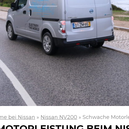
me bei Nissan
»
Nissan NV200
»
Schwache Motorl
OTORLEISTUNG BEIM NI