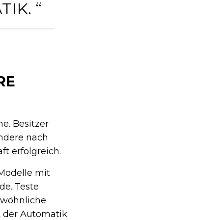
IK. “
RE
e. Besitzer
ondere nach
t erfolgreich.
Modelle mit
de. Teste
gewöhnliche
t der Automatik