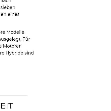
flach
 sieben
hen eines
ere Modelle
ausgelegt. Für
ie Motoren
ere Hybride sind
EIT