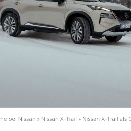
me bei Nissan
»
Nissan X-Trail
»
Nissan X-Trail al