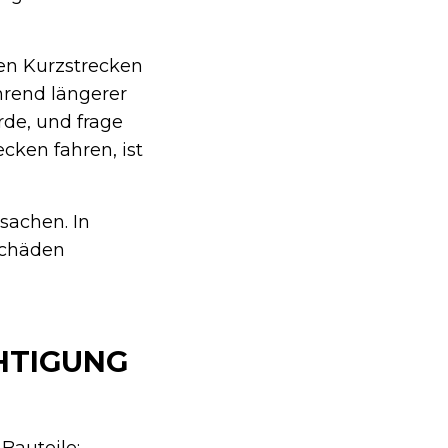
igen Kurzstrecken
hrend längerer
rde, und frage
ecken fahren, ist
sachen. In
Schäden
CHTIGUNG