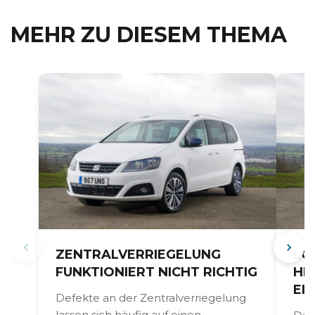
MEHR ZU DIESEM THEMA
ZENTRALVERRIEGELUNG
LO
FUNKTIONIERT NICHT RICHTIG
HE
EI
Defekte an der Zentralverriegelung
lassen sich häufig auf einen