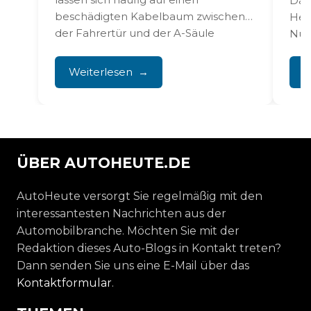
Das
beschädigten Kabelbaum zwischen
Hec
der Fahrertür und der A-Säule
Nut
zurückführen. Das führt...
Befe
häuf
Weiterlesen
W
ÜBER AUTOHEUTE.DE
AutoHeute versorgt Sie regelmäßig mit den
interessantesten Nachrichten aus der
Automobilbranche. Möchten Sie mit der
Redaktion dieses Auto-Blogs in Kontakt treten?
Dann senden Sie uns eine E-Mail über das
Kontaktformular
.