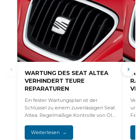
WARTUNG DES SEAT ALTEA
WA
VERHINDERT TEURE
RA
REPARATUREN
ER
Ein fester Wartungsplan ist der
Ver
Schlüssel zu einem zuverlässigen Seat
und
Altea. Regelmäßige Kontrolle von Öl,
Fet
Filtern, Zündkerzen und Zahnriemen
und
verhindert,...
sind
Weiterlesen
W