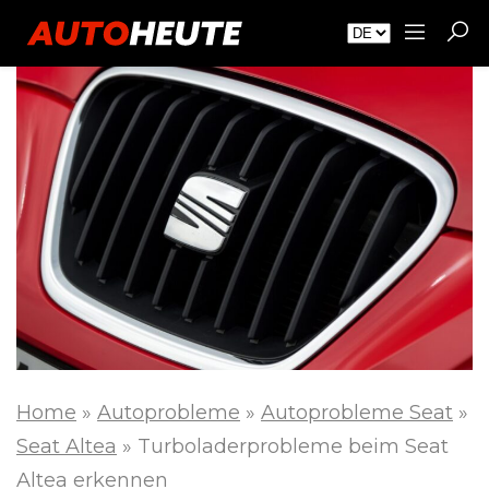
Home
»
Autoprobleme
»
Autoprobleme Seat
»
Seat Altea
»
Turboladerprobleme beim Seat
Altea erkennen