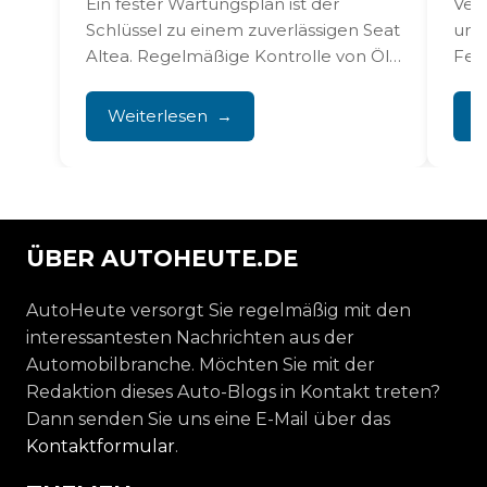
Ein fester Wartungsplan ist der
Ver
Schlüssel zu einem zuverlässigen Seat
und
Altea. Regelmäßige Kontrolle von Öl,
Fet
Filtern, Zündkerzen und Zahnriemen
und
verhindert,...
sind
Weiterlesen
W
ÜBER AUTOHEUTE.DE
AutoHeute versorgt Sie regelmäßig mit den
interessantesten Nachrichten aus der
Automobilbranche. Möchten Sie mit der
Redaktion dieses Auto-Blogs in Kontakt treten?
Dann senden Sie uns eine E-Mail über das
Kontaktformular
.