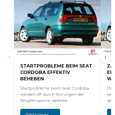
STARTPROBLEME BEIM SEAT
ZA
CORDOBA EFFEKTIV
ER
BEHEBEN
WA
Startprobleme beim Seat Cordoba
Der
werden oft durch Störungen der
ver
Wegfahrsperre, defekte
den
Zündschlösser und elektrische
Mot
Verkabelungsprobleme verursacht,
Euro
Weiterlesen
W