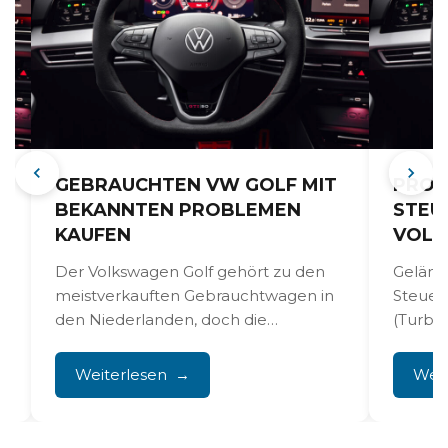
N
GEBRAUCHTEN VW GOLF MIT
PROB
BEKANNTEN PROBLEMEN
STEU
KAUFEN
VOLK
Der Volkswagen Golf gehört zu den
Geläng
meistverkauften Gebrauchtwagen in
Steuer
den Niederlanden, doch die
(Turbo
n
Beliebtheit geht einher mit
Direkt
altbekannten technischen
Golf ve
Weiterlesen
Weit
Problemen,...
rasseln