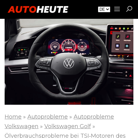
Home
»
Autoprobleme
»
Autoprobleme
Volkswagen
»
Volkswagen Golf
»
Ölverbrauchsprobleme bei TSI‑Motoren des