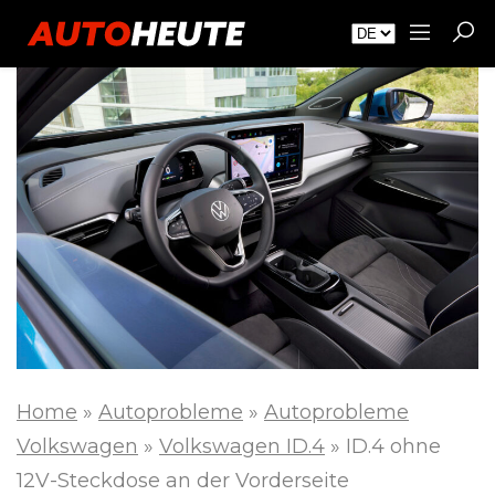
Home
»
Autoprobleme
»
Autoprobleme
Volkswagen
»
Volkswagen ID.4
»
ID.4 ohne
12V-Steckdose an der Vorderseite