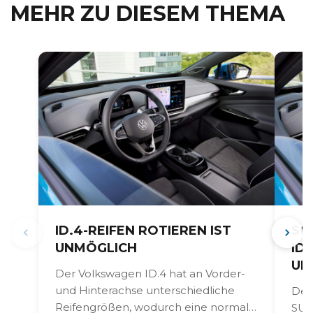
MEHR ZU DIESEM THEMA
ID.4-REIFEN ROTIEREN IST
SO
UNMÖGLICH
ID
UN
Der Volkswagen ID.4 hat an Vorder-
und Hinterachse unterschiedliche
Der 
Reifengrößen, wodurch eine normale
SUV