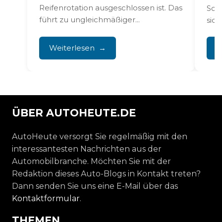
Reifenrotation ausgeschlossen ist. Das
Sof
führt zu ungleichmäßiger...
sic
War
Weiterlesen
W
ÜBER AUTOHEUTE.DE
AutoHeute versorgt Sie regelmäßig mit den
interessantesten Nachrichten aus der
Automobilbranche. Möchten Sie mit der
Redaktion dieses Auto-Blogs in Kontakt treten?
Dann senden Sie uns eine E-Mail über das
Kontaktformular
.
THEMEN