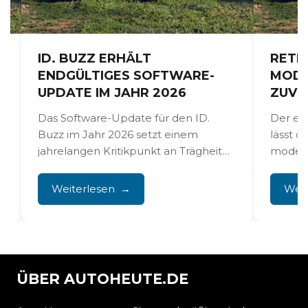
ID. BUZZ ERHÄLT
RETR
ENDGÜLTIGES SOFTWARE-
MOD
UPDATE IM JAHR 2026
ZUVE
Das Software-Update für den ID.
Der el
Buzz im Jahr 2026 setzt einem
lässt d
jahrelangen Kritikpunkt an Trägheit
modern
und ruckelndem Infotainment ein
doch be
Ende....
er...
Weiterlesen
Weit
ÜBER AUTOHEUTE.DE