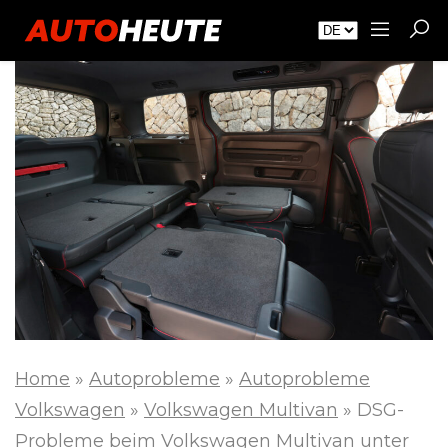
Home
»
Autoprobleme
»
Autoprobleme
Volkswagen
»
Volkswagen Multivan
»
DSG-
Probleme beim Volkswagen Multivan unter