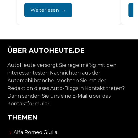
schlechtem Startverhalten,
Bil
unrundem...
und 
Weiterlesen
W
Sic
beei
ÜBER AUTOHEUTE.DE
AutoHeute versorgt Sie regelmäßig mit den
interessantesten Nachrichten aus der
Automobilbranche. Möchten Sie mit der
Redaktion dieses Auto-Blogs in Kontakt treten?
Dann senden Sie uns eine E-Mail über das
Kontaktformular
.
THEMEN
Alfa Romeo Giulia