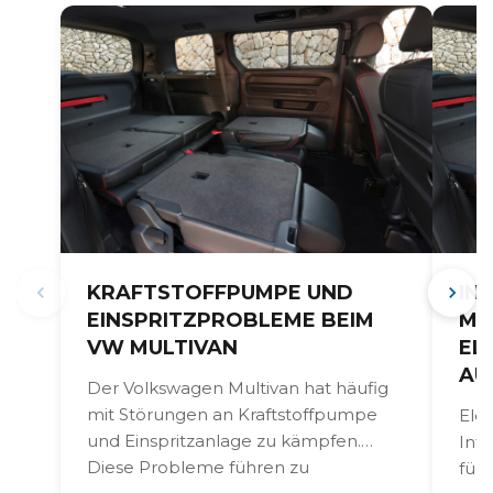
KRAFTSTOFFPUMPE UND
IN
EINSPRITZPROBLEME BEIM
MU
VW MULTIVAN
EL
AU
Der Volkswagen Multivan hat häufig
mit Störungen an Kraftstoffpumpe
Ele
und Einspritzanlage zu kämpfen.
Inf
Diese Probleme führen zu
füh