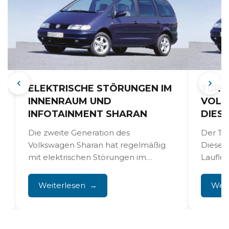
TURB
ELEKTRISCHE STÖRUNGEN IM
VOLK
INNENRAUM UND
DIES
INFOTAINMENT SHARAN
Der Tu
Die zweite Generation des
Diesel
Volkswagen Sharan hat regelmäßig
Laufle
e
mit elektrischen Störungen im
aus. De
Innenraum und im
Leistun
Infotainmentsystem zu kämpfen. Von
Weiterlesen
Weit
einfrierenden...