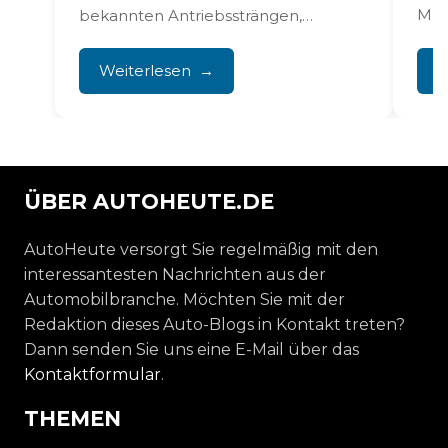
Mod
bekannten Antriebssträngen,
Funk
erfordert aber eine sorgfältige
Wartung und Aufmerksamkeit für
Weiterlesen
W
Schwachstellen. Mit...
ÜBER AUTOHEUTE.DE
AutoHeute versorgt Sie regelmäßig mit den
interessantesten Nachrichten aus der
Automobilbranche. Möchten Sie mit der
Redaktion dieses Auto-Blogs in Kontakt treten?
Dann senden Sie uns eine E-Mail über das
Kontaktformular
.
THEMEN