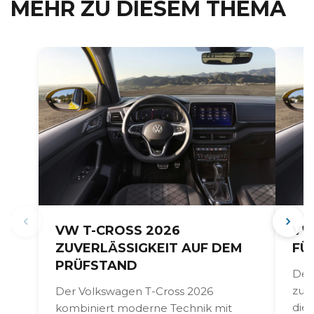
MEHR ZU DIESEM THEMA
VW T-CROSS 2026
VW
ZUVERLÄSSIGKEIT AUF DEM
FÜ
PRÜFSTAND
Der
zur
Der Volkswagen T-Cross 2026
die
kombiniert moderne Technik mit