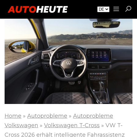
Home
»
Autoprobleme
»
Autoprobleme
Volkswagen
»
Volkswagen T-Cross
»
VW T-
Cross 2026 erhält intelligente Fahrassistenz