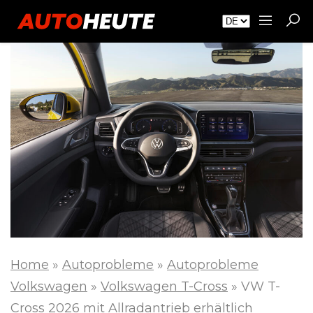
Home
»
Autoprobleme
»
Autoprobleme
Volkswagen
»
Volkswagen T-Cross
»
VW T-
Cross 2026 mit Allradantrieb erhältlich