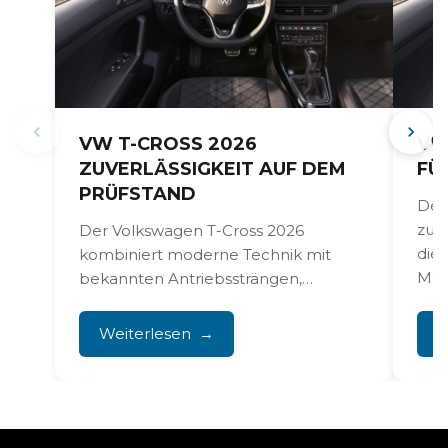
VW T-CROSS 2026
VW
ZUVERLÄSSIGKEIT AUF DEM
FÜ
PRÜFSTAND
Der
zur
Der Volkswagen T-Cross 2026
die
kombiniert moderne Technik mit
Mod
bekannten Antriebssträngen,
Funk
erfordert aber eine sorgfältige
Wartung und Aufmerksamkeit für
Weiterlesen
W
Schwachstellen. Mit...