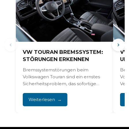
VW TOURAN BREMSSYSTEM:
VW
STÖRUNGEN ERKENNEN
UN
Bremssystemstörungen beim
Bes
Volkswagen Touran sind ein ernstes
Vol
Sicherheitsproblem, das sofortige
Ver
Aufmerksamkeit erfordert. Von ABS-
Kol
Fehlern und schwammigen
kämp
Weiterlesen
W
Bremspedalen bis hin zu...