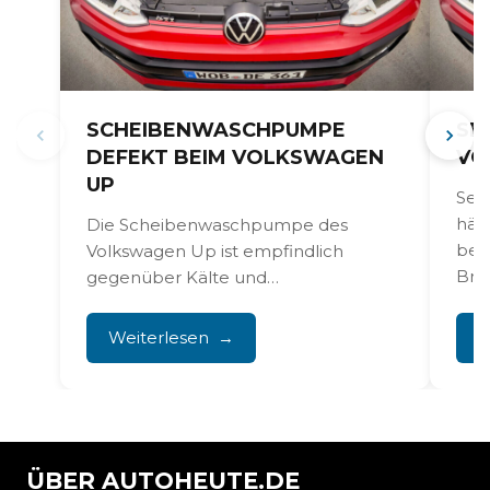
SCHEIBENWASCHPUMPE
SE
DEFEKT BEIM VOLKSWAGEN
VO
UP
Sen
häu
Die Scheibenwaschpumpe des
bei
Volkswagen Up ist empfindlich
Bre
gegenüber Kälte und
sorg
Temperaturschwankungen, wodurch
Warn
die Pumpe regelmäßig ausfällt oder
Weiterlesen
W
ganz aufhört zu...
ÜBER AUTOHEUTE.DE