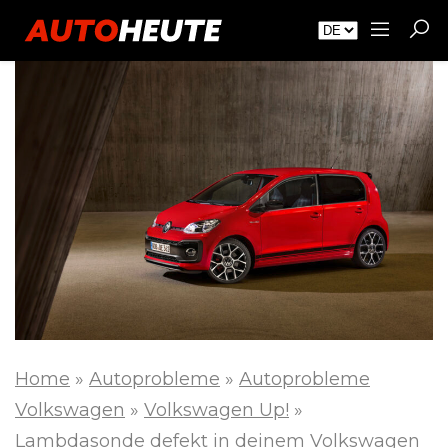
Home
»
Autoprobleme
»
Autoprobleme
Volkswagen
»
Volkswagen Up!
»
Lambdasonde defekt in deinem Volkswagen