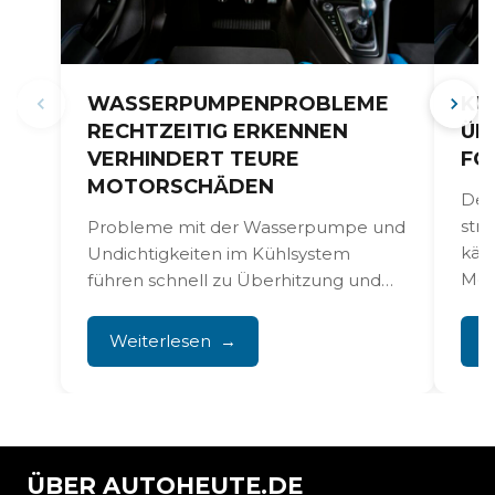
WASSERPUMPENPROBLEME
KÜ
RECHTZEITIG ERKENNEN
ÜB
VERHINDERT TEURE
FO
MOTORSCHÄDEN
Der
str
Probleme mit der Wasserpumpe und
käm
Undichtigkeiten im Kühlsystem
Mot
führen schnell zu Überhitzung und
1.5-
dauerhaften Motorschäden, wenn du
sie nicht rechtzeitig...
Weiterlesen
W
ÜBER AUTOHEUTE.DE