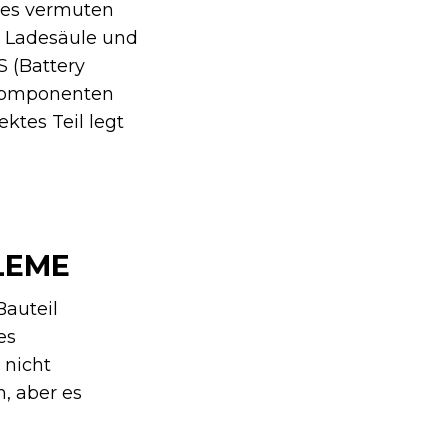
stes vermuten
n Ladesäule und
S (Battery
 Komponenten
tes Teil legt
LEME
Bauteil
es
 nicht
, aber es