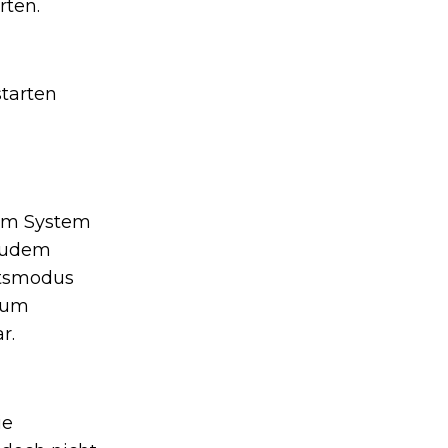
rten.
starten
 im System
 Zudem
itsmodus
, um
r.
ie