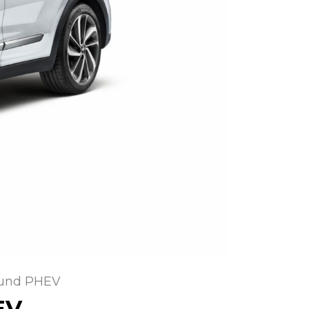
 und PHEV
EV