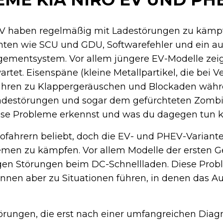
EV haben regelmäßig mit Ladestörungen zu kämpf
ten wie SCU und GDU, Softwarefehler und ein a
ementsystem. Vor allem jüngere EV-Modelle zei
rtet. Eisenspäne (kleine Metallpartikel, die bei V
führen zu Klappergeräuschen und Blockaden wäh
adestörungen und sogar dem gefürchteten Zombi
diese Probleme erkennst und was du dagegen tun k
trofahrern beliebt, doch die EV- und PHEV-Varian
men zu kämpfen. Vor allem Modelle der ersten G
en Störungen beim DC-Schnellladen. Diese Probl
önnen aber zu Situationen führen, in denen das Aut
örungen, die erst nach einer umfangreichen Diag