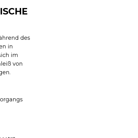
ISCHE
während des
en in
sich im
leiß von
gen.
vorgangs