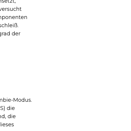
setzt,
versucht
omponenten
chleiß.
grad der
ombie-Modus.
S) die
d, die
dieses