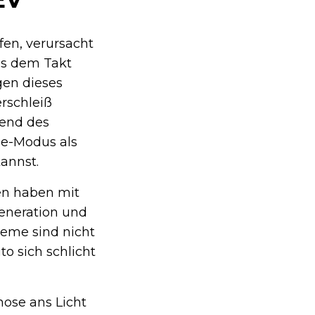
en, verursacht
us dem Takt
gen dieses
erschleiß
rend des
e-Modus als
annst.
ten haben mit
eneration und
eme sind nicht
o sich schlicht
nose ans Licht