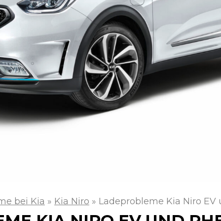
me bei Kia
»
Kia Niro
»
Ladeprobleme Kia Niro EV
ME KIA NIRO EV UND PH