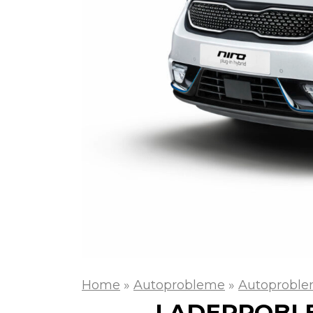
Home
»
Autoprobleme
»
Autoproble
LADEPROBLE