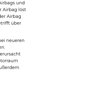
Airbags und
r Airbag löst
der Airbag
rifft über
 bei neueren
en.
verursacht
otorraum
 Außerdem