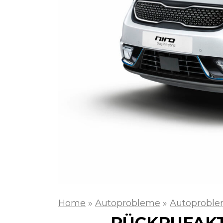
Home
»
Autoprobleme
»
Autoproble
RÜCKRUFAKT