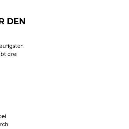
R DEN
äufigsten
bt drei
bei
rch