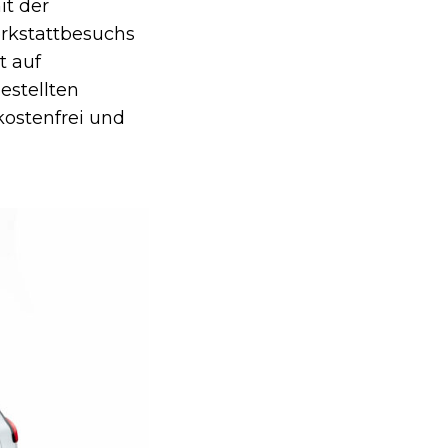
it der
rkstattbesuchs
t auf
estellten
kostenfrei und