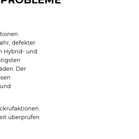
ktionen
ahr, defekter
n Hybrid- und
tigsten
äden. Der
osen
 und
ückrufaktionen.
eit überprüfen