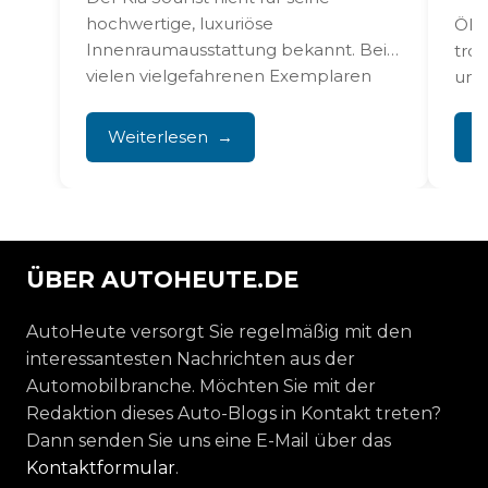
hochwertige, luxuriöse
Öl,
Innenraumausstattung bekannt. Bei
tro
vielen vielgefahrenen Exemplaren
und
greifst du ständig an Lenkrad,...
Bru
Prob
Weiterlesen
W
ÜBER AUTOHEUTE.DE
AutoHeute versorgt Sie regelmäßig mit den
interessantesten Nachrichten aus der
Automobilbranche. Möchten Sie mit der
Redaktion dieses Auto-Blogs in Kontakt treten?
Dann senden Sie uns eine E-Mail über das
Kontaktformular
.