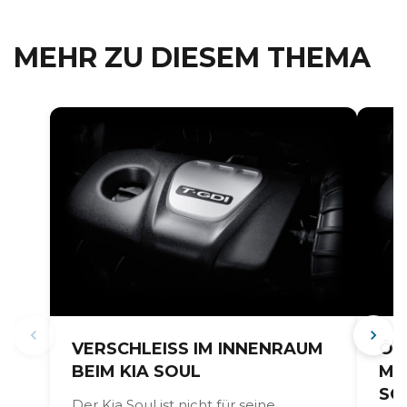
MEHR ZU DIESEM THEMA
VERSCHLEISS IM INNENRAUM B
ÖL
EIM KIA SOUL
MO
SO
Der Kia Soul ist nicht für seine