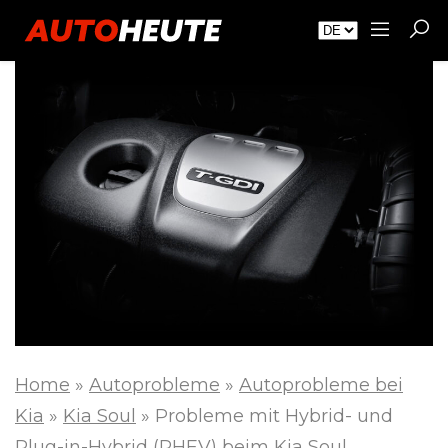
Home
»
Autoprobleme
»
Autoprobleme bei
Kia
»
Kia Soul
»
Probleme mit Hybrid- und
Plug-in-Hybrid (PHEV) beim Kia Soul