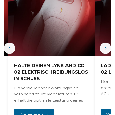
O
HALTE DEINEN LYNK AND CO
LADE
02 ELEKTRISCH REIBUNGSLOS
02 L
IN SCHUSS
Der Ly
ordent
Ein vorbeugender Wartungsplan
AC, aber
verhindert teure Reparaturen. Er
erhält die optimale Leistung deines
Elektroautos. Regelmäßige
Batteriekontrollen sind notwendig.
Weiterlesen
Weit